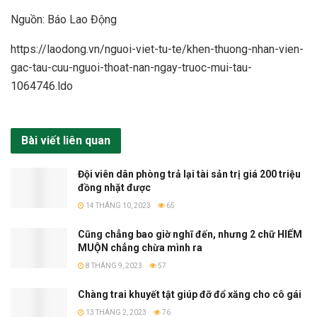
Nguồn: Báo Lao Động
https://laodong.vn/nguoi-viet-tu-te/khen-thuong-nhan-vien-
gac-tau-cuu-nguoi-thoat-nan-ngay-truoc-mui-tau-
1064746.ldo
Bài viết liên quan
Đội viên dân phòng trả lại tài sản trị giá 200 triệu
đồng nhặt được
14 THÁNG 10, 2023
65
Cũng chẳng bao giờ nghĩ đến, nhưng 2 chữ HIẾM
MUỘN chẳng chừa mình ra
8 THÁNG 9, 2023
57
Chàng trai khuyết tật giúp đỡ đổ xăng cho cô gái
13 THÁNG 2, 2023
76