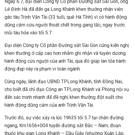
Ngày 6.7, đại diện Công ty Cổ phần Đường sắt Sài Gòn, ông
Lê Đình Hà đã đến ga Long Khánh khen thưởng nhân viên
gác tàu Trịnh Văn Tài (33 tuổi, quê Hà Tĩnh) vì có hành động
dũng cảm cứu người thoát chết trong gang tấc, ngay trước
mũi tàu hỏa vào tối 5.7.
Đại diện Công ty Cổ phần Đường sắt Sài Gòn cũng kiến nghị
khen thưởng ở cấp cao hơn nhằm ghi nhận và tuyên dương
hành động cứu người của anh Tài, qua đó giúp lan tỏa hành
động đẹp này ra phạm vi toàn ngành.
Cùng ngày, lãnh đạo UBND TP.Long Khánh, tỉnh Đồng Nai,
cho biết đã chỉ đạo Công an TP.Long Khánh và Phòng nội vụ
đến xác minh nhanh để đề nghị khen thưởng đột xuất cho
hành động dũng cảm của anh Trịnh Văn Tài.
Trước đó, sự việc xảy ra lúc 19h35 tối 5.7 tại chắn đường
ngang, Km1656+004 tuyến đường sắt Bắc – Nam, đoạn
thuộc khu gian Long Khánh – Dầu Giây (phường Xuân Lập,