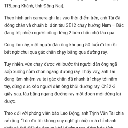
TP.Long Khánh, tỉnh Đồng Nai).
Theo hình ảnh camera ghi lại, vào thời điểm trên, anh Tài đã
đóng chắn và chuẩn bị đón tàu SE12 chạy hướng Nam – Bắc
đang tới, nhiều người cũng dừng 2 bên chắn chờ tàu qua.
Cùng lúc này, một người đàn ông khoảng 50 tuổi đi tới rồi
bất ngờ chui qua gác chắn chạy băng qua đường ray.
Tuy nhiên, vừa chạy được vài bước thì người đàn ông ngã
sấp xuống nằm chắn ngang đường ray. Thấy vậy, anh Tài
đang làm nhiệm vụ tại gác chắn đã nhanh trí chạy tới nắm
tay, dùng sức kéo người đàn ông khỏi đường ray. Chỉ 2-3
giây sau, tàu băng ngang đường ray một đoạn mới dừng lại
được.
Trao đổi với phóng viên báo Lao Động, anh Trịnh Văn Tài chia
sẻ rằng: “Lúc đó tôi không suy nghĩ gì nhiều mà chỉ nhanh