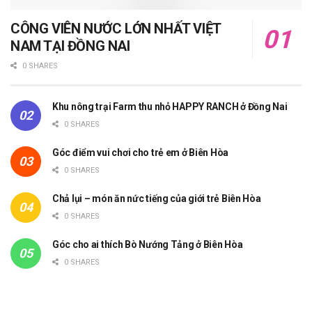
CÔNG VIÊN NƯỚC LỚN NHẤT VIỆT
NAM TẠI ĐỒNG NAI
0 SHARES
Khu nông trại Farm thu nhỏ HAPPY RANCH ở Đồng Nai
0 SHARES
Góc điểm vui chơi cho trẻ em ở Biên Hòa
0 SHARES
Chả lụi – món ăn nức tiếng của giới trẻ Biên Hòa
0 SHARES
Góc cho ai thích Bò Nướng Tảng ở Biên Hòa
0 SHARES