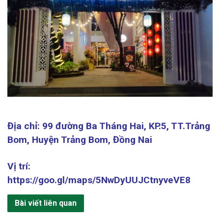
Địa chỉ: 99 đường Ba Tháng Hai, KP.5, TT.Trảng
Bom, Huyện Trảng Bom, Đồng Nai
Vị trí:
https://goo.gl/maps/5NwDyUUJCtnyveVE8
Bài viết liên quan
SDT: 0767767763