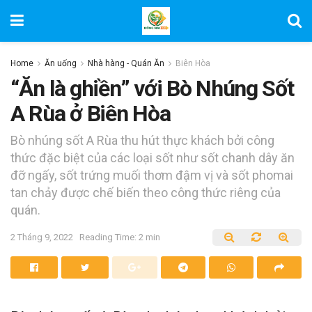
Home
Ăn uống
Nhà hàng - Quán Ăn
Biên Hòa
“Ăn là ghiền” với Bò Nhúng Sốt
A Rùa ở Biên Hòa
Bò nhúng sốt A Rùa thu hút thực khách bởi công
thức đặc biệt của các loại sốt như sốt chanh dây ăn
đỡ ngấy, sốt trứng muối thơm đậm vị và sốt phomai
tan chảy được chế biến theo công thức riêng của
quán.
2 Tháng 9, 2022
Reading Time: 2 min